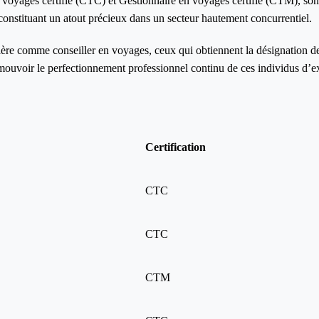
n voyages certifié (CTC) et Gestionnaire en voyages certifié (CTM), son
 constituant un atout précieux dans un secteur hautement concurrentiel.
rière comme conseiller en voyages, ceux qui obtiennent la désignatio
uvoir le perfectionnement professionnel continu de ces individus d’e
on
Certification
CTC
CTC
CTM