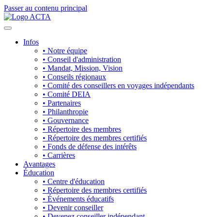
Passer au contenu principal
Infos
• Notre équipe
• Conseil d'administration
• Mandat, Mission, Vision
• Conseils régionaux
• Comité des conseillers en voyages indépendants
• Comité DEIA
• Partenaires
• Philanthropie
• Gouvernance
• Répertoire des membres
• Répertoire des membres certifiés
• Fonds de défense des intérêts
• Carrières
Avantages
Éducation
• Centre d'éducation
• Répertoire des membres certifiés
• Événements éducatifs
• Devenir conseiller
• Devenez conseiller indépendant