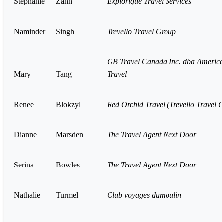
Stephanie
Zahn
Explorique Travel Services
Naminder
Singh
Trevello Travel Group
GB Travel Canada Inc. dba America
Mary
Tang
Travel
Renee
Blokzyl
Red Orchid Travel (Trevello Travel 
Dianne
Marsden
The Travel Agent Next Door
Serina
Bowles
The Travel Agent Next Door
Nathalie
Turmel
Club voyages dumoulin