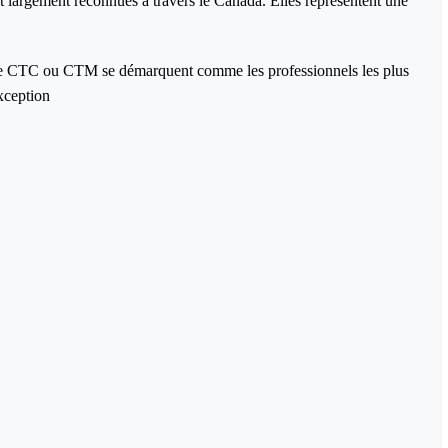
t largement reconnues à travers le Canada. Elles représentent une
n de CTC ou CTM se démarquent comme les professionnels les plus
xception