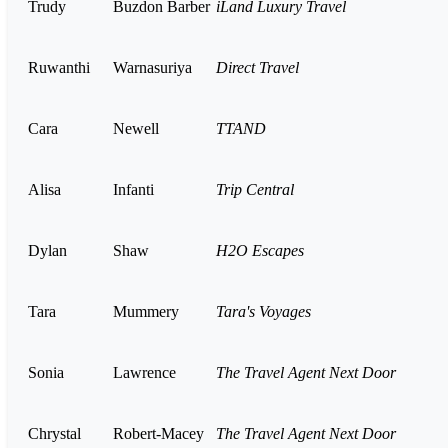
Trudy
Buzdon Barber
iLand Luxury Travel
Ruwanthi
Warnasuriya
Direct Travel
Cara
Newell
TTAND
Alisa
Infanti
Trip Central
Dylan
Shaw
H2O Escapes
Tara
Mummery
Tara's Voyages
Sonia
Lawrence
The Travel Agent Next Door
Chrystal
Robert-Macey
The Travel Agent Next Door